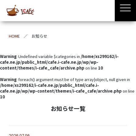
HOME
お知らせ
Warning
: Undefined variable $categories in
/home/xs299162/i-
cafe.ne.jp/public_html/cafe.i-cafe.ne.jp/wp/wp-
content/themes/i-cafe_cafe/archive.php
on line
10
Warning
: foreach() argument must be of type array|object, null given in
/home/xs299162/i-cafe.ne.jp/public_html/cafe.i-
cafe.ne.jp/wp/wp-content/themes/i-cafe_cafe/archive.php
on line
10
お知らせ一覧
2026.07.06